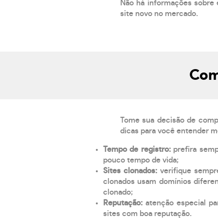
Não há informações sobre 
site novo no mercado.
Com
Tome sua decisão de compra
dicas para você entender m
Tempo de registro:
prefira sem
pouco tempo de vida;
Sites clonados:
verifique sempr
clonados usam domínios diferen
clonado;
Reputação:
atenção especial par
sites com boa reputação.