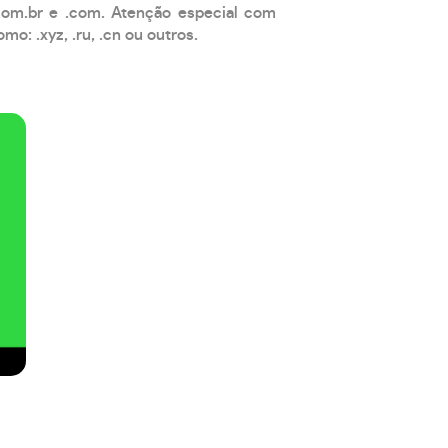
com.br e .com. Atenção especial com
: .xyz, .ru, .cn ou outros.