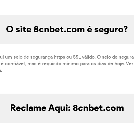
O site 8cnbet.com é seguro?
ui um selo de segurança https ou SSL válido. O selo de segur
é confiável, mas é requisito mínimo para os dias de hoje. Ve
a.
Reclame Aqui: 8cnbet.com