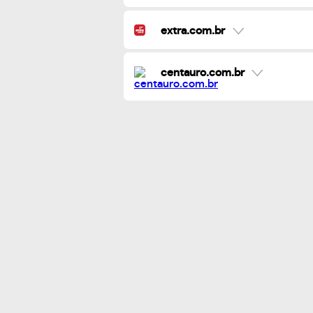
extra.com.br
centauro.com.br