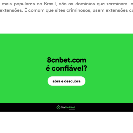
 mais populares no Brasil, são os domínios que terminam .
xtensões. É comum que sites criminosos, usem extensões como