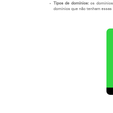
Tipos de domínios:
os domínios
domínios que não tenham essas e