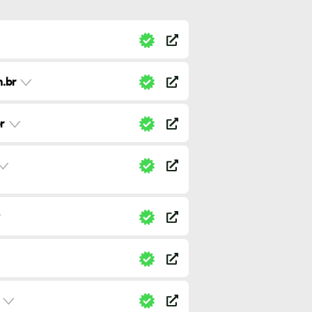
.br
r