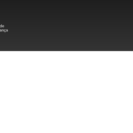
 de
ança