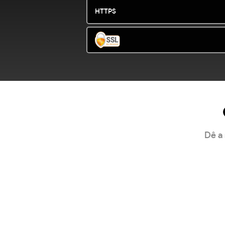
HTTPS
Dê a 