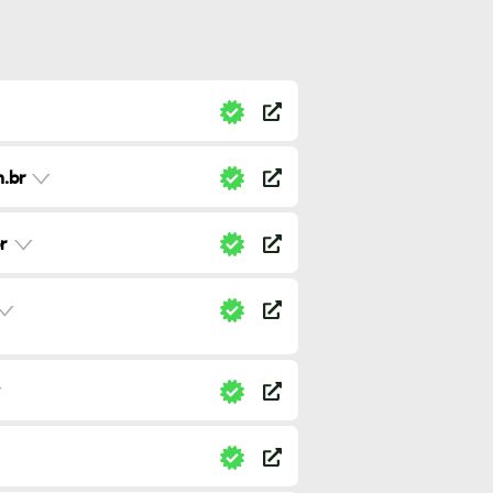
.br
r