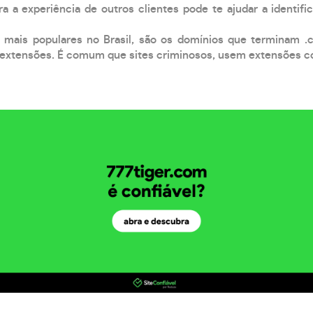
a a experiência de outros clientes pode te ajudar a identific
 mais populares no Brasil, são os domínios que terminam .
xtensões. É comum que sites criminosos, usem extensões como