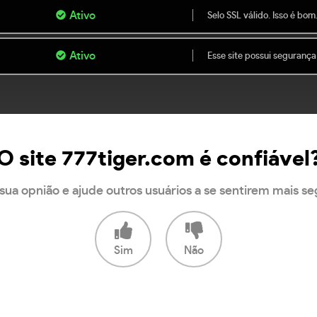
Ativo
Selo SSL válido. Isso é bom
Ativo
Esse site possui segurança
O site 777tiger.com é confiável
sua opnião e ajude outros usuários a se sentirem mais s
Sim
Não