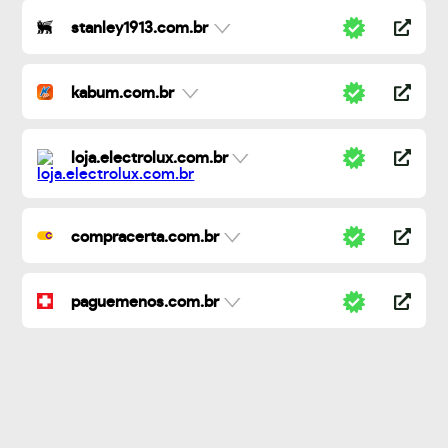
stanley1913.com.br
kabum.com.br
loja.electrolux.com.br
compracerta.com.br
paguemenos.com.br