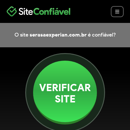
O site
serasaexperian.com.br
é confiável?
VERIFICAR
SITE