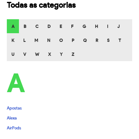
Todas as categorias
A
B
C
D
E
F
G
H
I
J
K
L
M
N
O
P
Q
R
S
T
U
V
W
X
Y
Z
A
Apostas
Alexa
AirPods