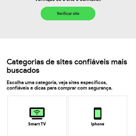
Verificar site
Categorias de sites confiáveis mais
buscados
Escolha uma categoria, veja sites específicos,
confiáveis e dicas para comprar com segurança.
Smart TV
Iphone