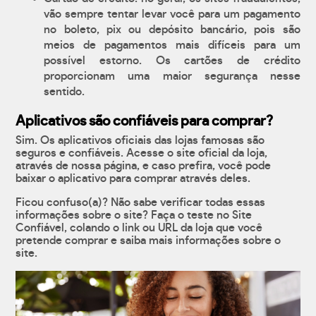
vão sempre tentar levar você para um pagamento
no boleto, pix ou depósito bancário, pois são
meios de pagamentos mais difíceis para um
possível estorno. Os cartões de crédito
proporcionam uma maior segurança nesse
sentido.
Aplicativos são confiáveis para comprar?
Sim. Os aplicativos oficiais das lojas famosas são
seguros e confiáveis. Acesse o site oficial da loja,
através de nossa página, e caso prefira, você pode
baixar o aplicativo para comprar através deles.
Ficou confuso(a)? Não sabe verificar todas essas
informações sobre o site? Faça o teste no Site
Confiável, colando o link ou URL da loja que você
pretende comprar e saiba mais informações sobre o
site.