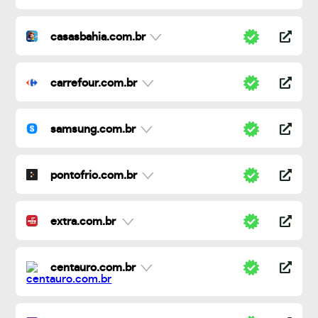
casasbahia.com.br
carrefour.com.br
samsung.com.br
pontofrio.com.br
extra.com.br
centauro.com.br