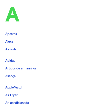
A
Apostas
Alexa
AirPods
Adidas
Artigos de armarinhos
Aliança
Apple Watch
Air Fryer
Ar-condicionado