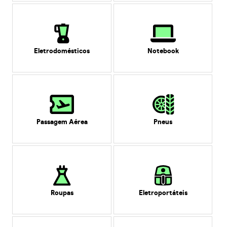
Eletrodomésticos
Notebook
Passagem Aérea
Pneus
Roupas
Eletroportáteis