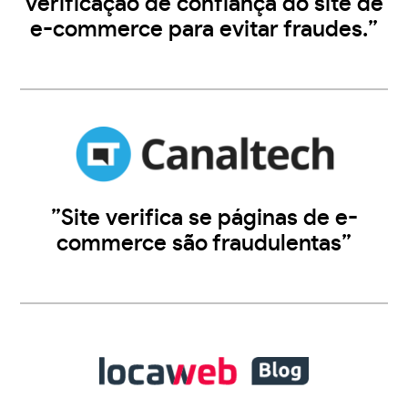
verificação de confiança do site de
e-commerce para evitar fraudes.”
”Site verifica se páginas de e-
commerce são fraudulentas”