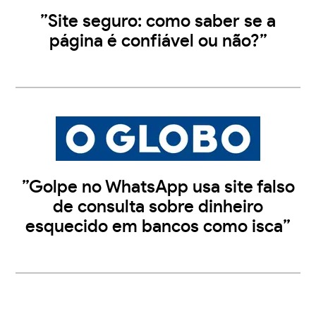
”Site seguro: como saber se a
página é confiável ou não?”
”Golpe no WhatsApp usa site falso
de consulta sobre dinheiro
esquecido em bancos como isca”