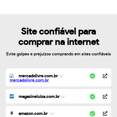
Site confiável para
comprar na internet
Evite golpes e prejuízos comprando em sites confiáveis
mercadolivre.com.br
magazineluiza.com.br
amazon.com.br