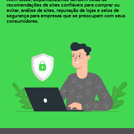
recomendações de sites confiáveis para comprar ou
evitar, análise de sites, reputação de lojas e selos de
segurança para empresas que se preocupam com seus
consumidores.