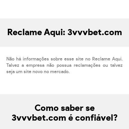
Reclame Aqui: 3vvvbet.com
Não há informações sobre esse site no Reclame Aqui.
Talvez a empresa não possua reclamações ou talvez
seja um site novo no mercado.
Como saber se
3vvvbet.com é confiável?