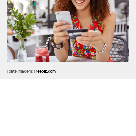
Fonte imagem:
Freepik.com