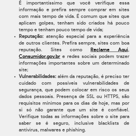
É importantíssimo que você verifique essa
informação e prefira sempre comprar em sites
com mais tempo de vida. É comum que sites que
aplicam golpes, tenham sido criados há pouco
tempo e tenham pouco tempo de vida;
Reputação:
atenção especial para a experiência
de outros clientes. Prefira sempre, sites com boa
reputação. Sites como
Reclame Aqui
,
Consumidor.gov.br
e redes sociais podem trazer
informações importantes sobre um determinado
site;
Vulnerabilidades:
além da reputação, é preciso ter
cuidado com possíveis vulnerabilidades de
segurança, que podem colocar em risco os seus
dados pessoais. Presença de SSL ou HTTPS, são
requisitos mínimos para os dias de hoje, mas por
si só não garante que um site é confiável.
Verifique todas as informações sobre o site para
saber se é seguro, inclusive blacklists de
antívirus, malwares e phishing.