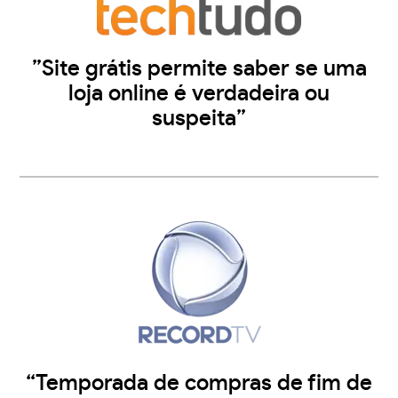
”Site grátis permite saber se uma
loja online é verdadeira ou
suspeita”
“Temporada de compras de fim de