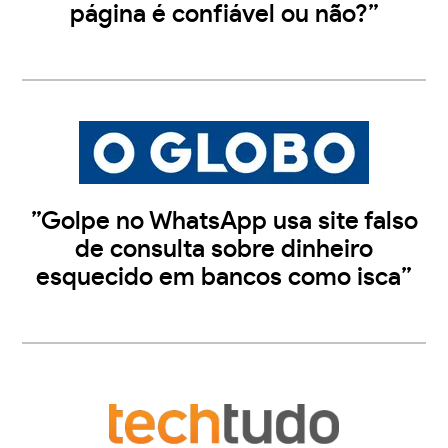
página é confiável ou não?”
”Golpe no WhatsApp usa site falso
de consulta sobre dinheiro
esquecido em bancos como isca”