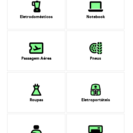
Eletrodomésticos
Notebook
Passagem Aérea
Pneus
Roupas
Eletroportáteis