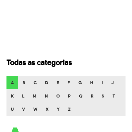
Todas as categorias
A
B
C
D
E
F
G
H
I
J
K
L
M
N
O
P
Q
R
S
T
U
V
W
X
Y
Z