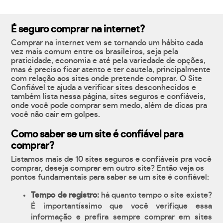
É seguro comprar na internet?
Comprar na internet vem se tornando um hábito cada
vez mais comum entre os brasileiros, seja pela
praticidade, economia e até pela variedade de opções,
mas é preciso ficar atento e ter cautela, principalmente
com relação aos sites onde pretende comprar. O Site
Confiável te ajuda a verificar sites desconhecidos e
também lista nessa página, sites seguros e confiáveis,
onde você pode comprar sem medo, além de dicas pra
você não cair em golpes.
Como saber se um site é confiável para
comprar?
Listamos mais de 10 sites seguros e confiáveis pra você
comprar, deseja comprar em outro site? Então veja os
pontos fundamentais para saber se um site é confiável:
Tempo de registro:
há quanto tempo o site existe?
É importantíssimo que você verifique essa
informação e prefira sempre comprar em sites