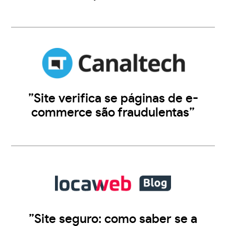
”Site verifica se páginas de e-
commerce são fraudulentas”
”Site seguro: como saber se a