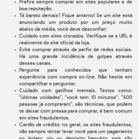
Prefira sempre comprar em sites populares e de
boa reputação;
Tá barato demais? Fique antento! Se um site está
anunciando um produto por um preço muito
abaixo da média, você deve desconfiar;
Cuidado com sites clonados. Verifique se a URL é
realmente do site oficial da loja.
Evite comprar através de perfis de redes sociais.
Há uma grande incidência de golpes através
desses canais.
Pergunte para conhecidos que tenham
experiência com compra on-line. Não hesite em
compartilhar e perguntar.
Cuidado com gatilhos mentais. Textos como:
"últimas unidades", "você tem 10 minutos", "500
pessoas já compraram", são técnicas, que podem
te deixar com pressa para comprar, é bem comum
em sites fraudulentos.
Cartão de crédito: no geral, os sites fraudulentos,
vão sempre tentar levar você para um pagamento
no boleto, pix ou depósito bancário, pois são