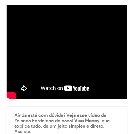
Ainda está com dúvida? Veja esse vídeo da
Yolanda Fordelone do canal
Vivo Money
, que
explica tudo, de um jeito simples e direto.
Assista.