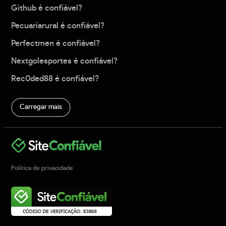
Github é confiável?
Pecuariarural é confiável?
Perfectmen é confiável?
Nextgolesportes é confiável?
Rec0ded88 é confiável?
Carregar mais
Política de privacidade