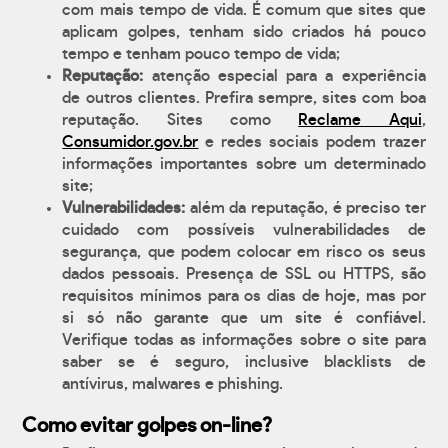
com mais tempo de vida. É comum que sites que
aplicam golpes, tenham sido criados há pouco
tempo e tenham pouco tempo de vida;
Reputação:
atenção especial para a experiência
de outros clientes. Prefira sempre, sites com boa
reputação. Sites como
Reclame Aqui
,
Consumidor.gov.br
e redes sociais podem trazer
informações importantes sobre um determinado
site;
Vulnerabilidades:
além da reputação, é preciso ter
cuidado com possíveis vulnerabilidades de
segurança, que podem colocar em risco os seus
dados pessoais. Presença de SSL ou HTTPS, são
requisitos mínimos para os dias de hoje, mas por
si só não garante que um site é confiável.
Verifique todas as informações sobre o site para
saber se é seguro, inclusive blacklists de
antívirus, malwares e phishing.
Como evitar golpes on-line?