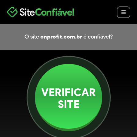
O site
onprofit.com.br
é confiável?
VERIFICAR
SITE