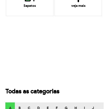
Sapatos
veja mais
Todas as categorias
A
B
C
D
E
F
G
H
I
J