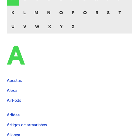
K
L
M
N
O
P
Q
R
S
T
U
V
W
X
Y
Z
A
Apostas
Alexa
AirPods
Adidas
Artigos de armarinhos
Aliança