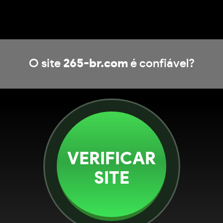
O site
265-br.com
é confiável?
VERIFICAR
SITE