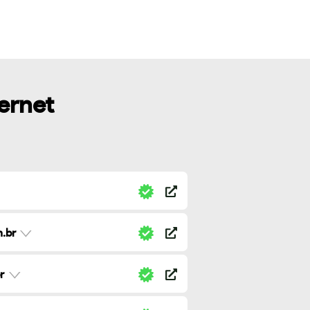
ternet
.br
r