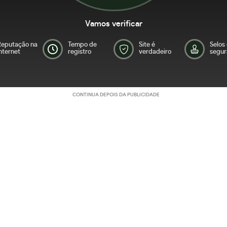
Vamos verificar
Reputação na
Tempo de
Site é
Selos
nternet
registro
verdadeiro
segur
CONTINUA DEPOIS DA PUBLICIDADE