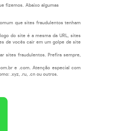
que fizemos. Abaixo algumas
comum que sites fraudulentos tenham
 logo do site é a mesma da URL, sites
es de vocês cair em um golpe de site
ar sites fraudulentos. Prefira sempre,
com.br e .com. Atenção especial com
: .xyz, .ru, .cn ou outros.