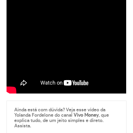
Ainda está com dúvida? Veja esse vídeo da
Yolanda Fordelone do canal
Vivo Money
, que
explica tudo, de um jeito simples e direto.
Assista.