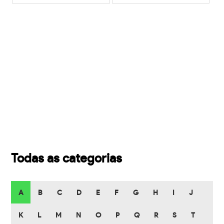
Todas as categorias
A
B
C
D
E
F
G
H
I
J
K
L
M
N
O
P
Q
R
S
T