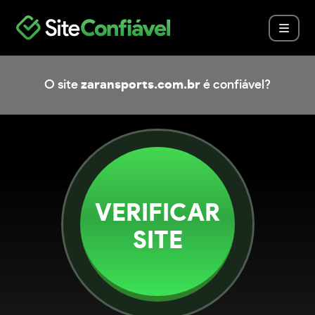
O site
zaransports.com.br
é confiável?
VERIFICAR
SITE