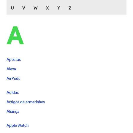
U
V
W
X
Y
Z
A
Apostas
Alexa
AirPods
Adidas
Artigos de armarinhos
Aliança
Apple Watch