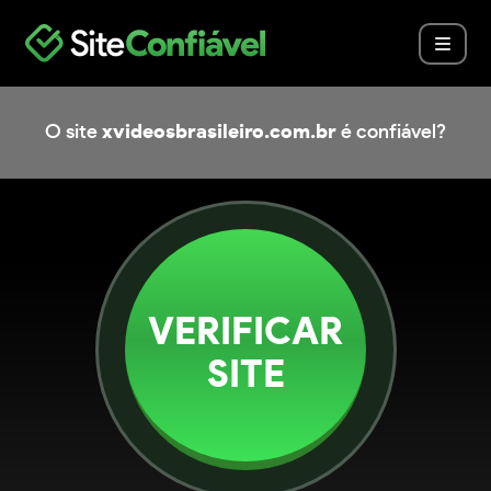
O site
xvideosbrasileiro.com.br
é confiável?
VERIFICAR
SITE