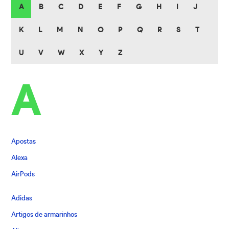
A
B
C
D
E
F
G
H
I
J
K
L
M
N
O
P
Q
R
S
T
U
V
W
X
Y
Z
A
Apostas
Alexa
AirPods
Adidas
Artigos de armarinhos