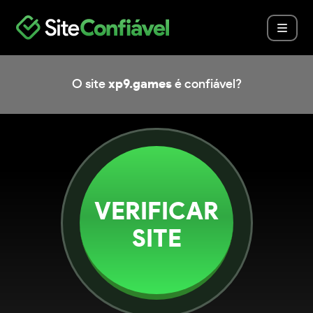
O site
xp9.games
é confiável?
VERIFICAR
SITE