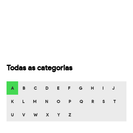
Todas as categorias
A
B
C
D
E
F
G
H
I
J
K
L
M
N
O
P
Q
R
S
T
U
V
W
X
Y
Z