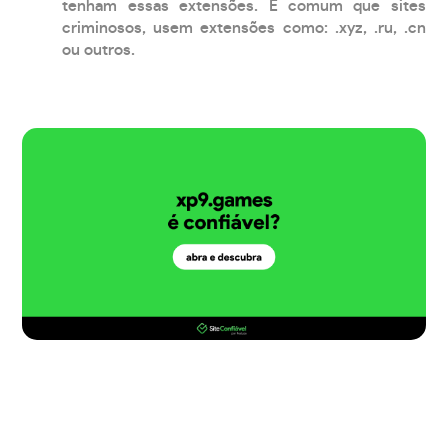
tenham essas extensões. É comum que sites
criminosos, usem extensões como: .xyz, .ru, .cn
ou outros.