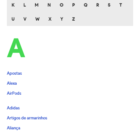
K
L
M
N
O
P
Q
R
S
T
U
V
W
X
Y
Z
A
Apostas
Alexa
AirPods
Adidas
Artigos de armarinhos
Aliança