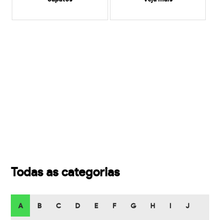
Todas as categorias
A
B
C
D
E
F
G
H
I
J