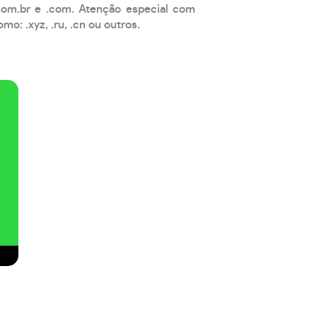
com.br e .com. Atenção especial com
: .xyz, .ru, .cn ou outros.