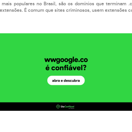
 mais populares no Brasil, são os domínios que terminam .
xtensões. É comum que sites criminosos, usem extensões como