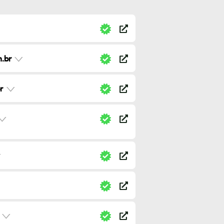
.br
r