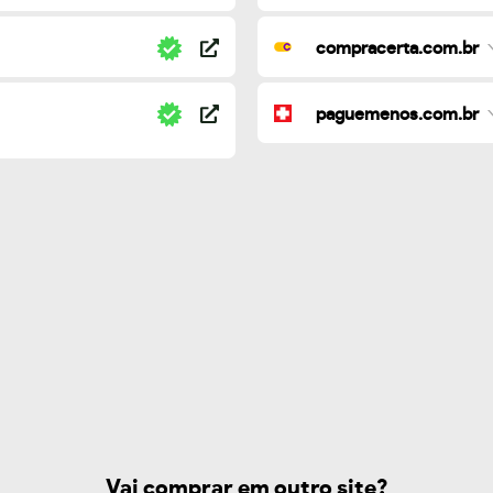
compracerta.com.br
paguemenos.com.br
Vai comprar em outro site?