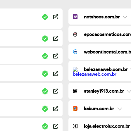
netshoes.com.br
epocacosmeticos.com
webcontinental.com.b
belezanaweb.com.br
stanley1913.com.br
kabum.com.br
loja.electrolux.com.br