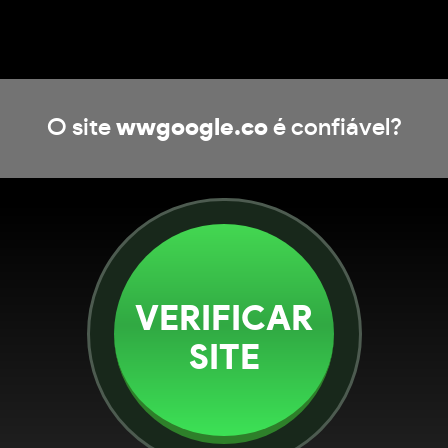
O site
wwgoogle.co
é confiável?
VERIFICAR
SITE