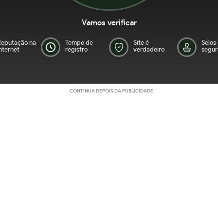
Vamos verificar
Reputação na
Tempo de
Site é
Selos
nternet
registro
verdadeiro
segur
CONTINUA DEPOIS DA PUBLICIDADE