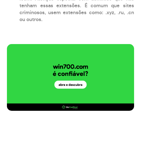
tenham essas extensões. É comum que sites
criminosos, usem extensões como: .xyz, .ru, .cn
ou outros.