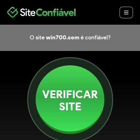
O site
win700.com
é confiável?
VERIFICAR
SITE