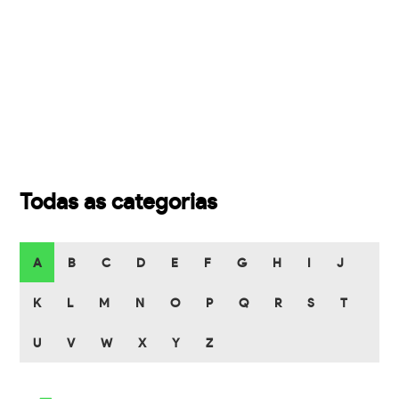
Todas as categorias
A
B
C
D
E
F
G
H
I
J
K
L
M
N
O
P
Q
R
S
T
U
V
W
X
Y
Z