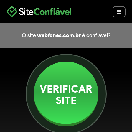
O site
webfones.com.br
é confiável?
VERIFICAR
SITE