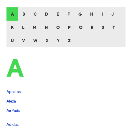
A
B
C
D
E
F
G
H
I
J
K
L
M
N
O
P
Q
R
S
T
U
V
W
X
Y
Z
A
Apostas
Alexa
AirPods
Adidas