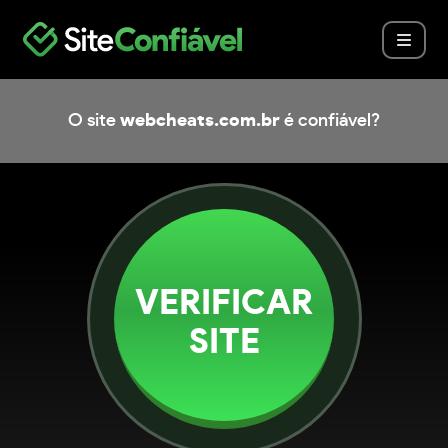
O site
webcheats.com.br
é confiável?
VERIFICAR
SITE