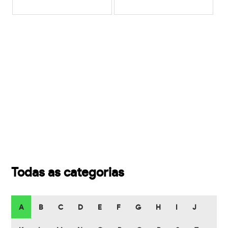
Todas as categorias
A
B
C
D
E
F
G
H
I
J