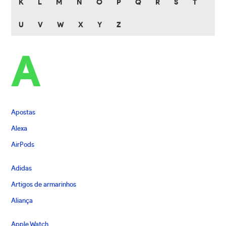
K
L
M
N
O
P
Q
R
S
T
U
V
W
X
Y
Z
A
Apostas
Alexa
AirPods
Adidas
Artigos de armarinhos
Aliança
Apple Watch