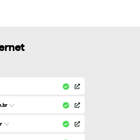
ternet
.br
r