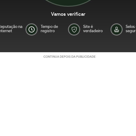
Vamos verificar
Reputação na
Tempo de
Site é
Selos
nternet
registro
verdadeiro
segur
CONTINUA DEPOIS DA PUBLICIDADE