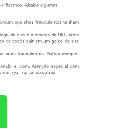
que fizemos. Abaixo algumas
comum que sites fraudulentos tenham
 logo do site é a mesma da URL, sites
es de vocês cair em um golpe de site
ar sites fraudulentos. Prefira sempre,
com.br e .com. Atenção especial com
: .xyz, .ru, .cn ou outros.