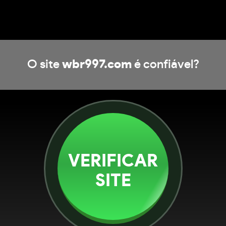
O site
wbr997.com
é confiável?
VERIFICAR
SITE