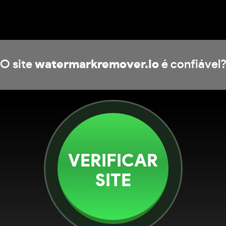
O site
watermarkremover.io
é confiável
VERIFICAR
SITE