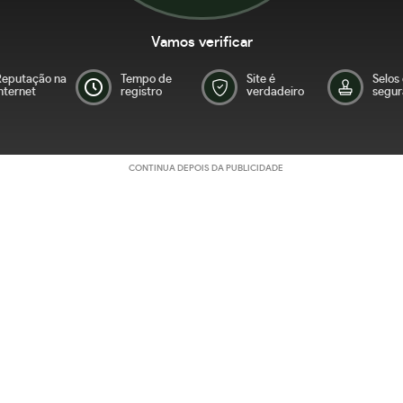
Vamos verificar
Reputação na
Tempo de
Site é
Selos
nternet
registro
verdadeiro
segur
CONTINUA DEPOIS DA PUBLICIDADE