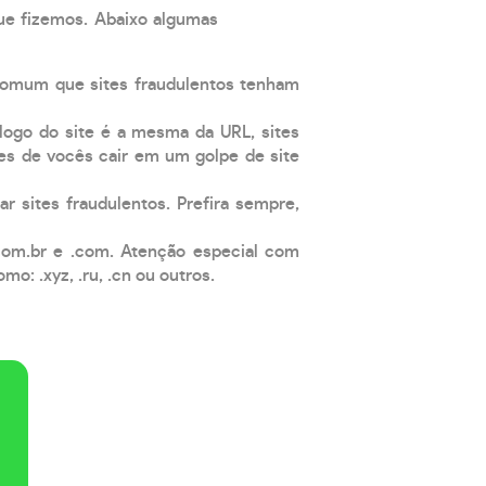
que fizemos. Abaixo algumas
comum que sites fraudulentos tenham
 logo do site é a mesma da URL, sites
es de vocês cair em um golpe de site
ar sites fraudulentos. Prefira sempre,
com.br e .com. Atenção especial com
: .xyz, .ru, .cn ou outros.