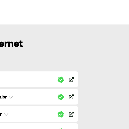
ternet
.br
r