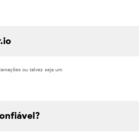
.io
lamações ou talvez seja um
onfiável?