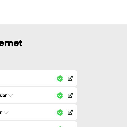
ternet
.br
r