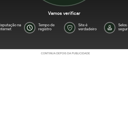
Vamos verificar
Reputação na
Tempo de
Site é
Selos
nternet
registro
verdadeiro
segur
CONTINUA DEPOIS DA PUBLICIDADE