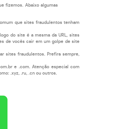
que fizemos. Abaixo algumas
comum que sites fraudulentos tenham
 logo do site é a mesma da URL, sites
es de vocês cair em um golpe de site
ar sites fraudulentos. Prefira sempre,
com.br e .com. Atenção especial com
: .xyz, .ru, .cn ou outros.