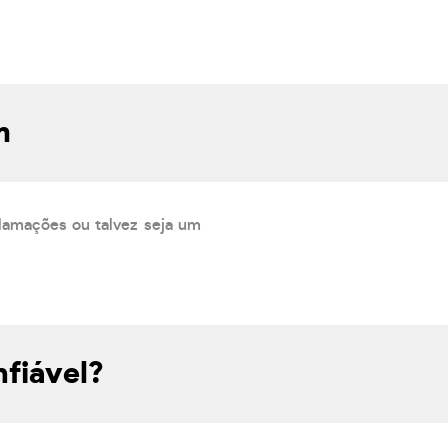
m
lamações ou talvez seja um
fiável?