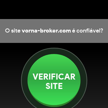
O site
vorna-broker.com
é confiável?
VERIFICAR
SITE