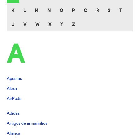
K
L
M
N
O
P
Q
R
S
T
U
V
W
X
Y
Z
A
Apostas
Alexa
AirPods
Adidas
Artigos de armarinhos
Aliança