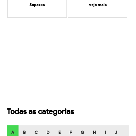
Sapatos
veja mais
Todas as categorias
A
B
C
D
E
F
G
H
I
J