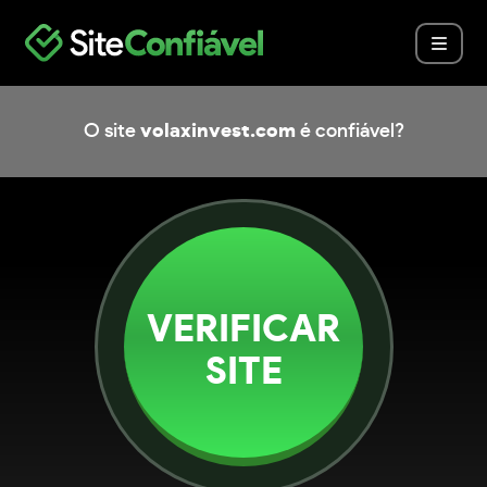
O site
volaxinvest.com
é confiável?
VERIFICAR
SITE