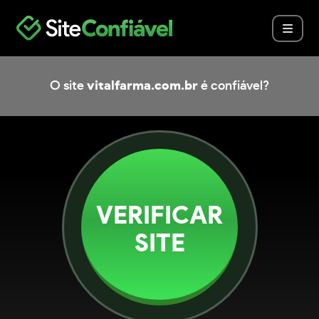
O site
vitalfarma.com.br
é confiável?
VERIFICAR
SITE