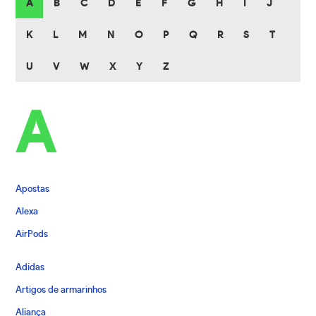
A
B
C
D
E
F
G
H
I
J
K
L
M
N
O
P
Q
R
S
T
U
V
W
X
Y
Z
A
Apostas
Alexa
AirPods
Adidas
Artigos de armarinhos
Aliança