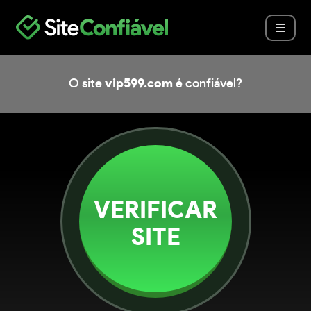
O site
vip599.com
é confiável?
VERIFICAR
SITE