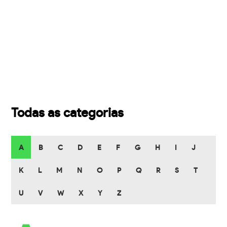
Todas as categorias
A
B
C
D
E
F
G
H
I
J
K
L
M
N
O
P
Q
R
S
T
U
V
W
X
Y
Z