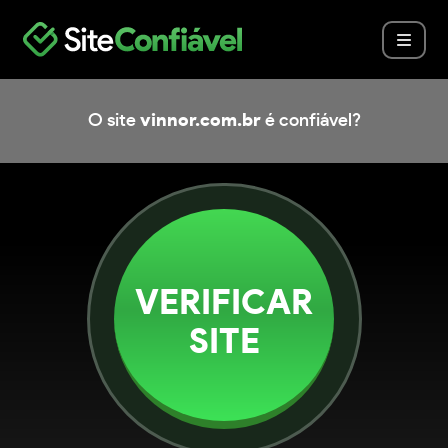
O site
vinnor.com.br
é confiável?
VERIFICAR
SITE