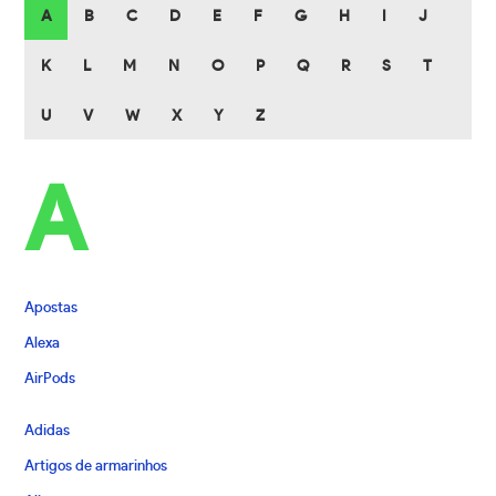
A
B
C
D
E
F
G
H
I
J
K
L
M
N
O
P
Q
R
S
T
U
V
W
X
Y
Z
A
Apostas
Alexa
AirPods
Adidas
Artigos de armarinhos