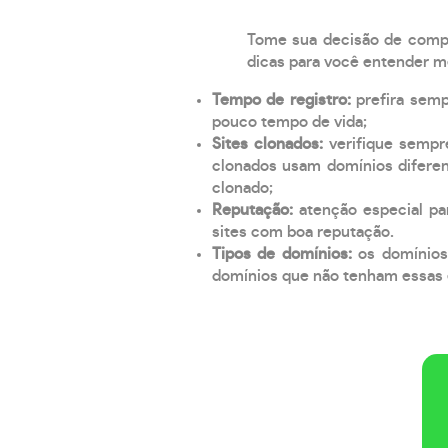
Tome sua decisão de compra
dicas para você entender m
Tempo de registro:
prefira sem
pouco tempo de vida;
Sites clonados:
verifique sempr
clonados usam domínios diferen
clonado;
Reputação:
atenção especial par
sites com boa reputação.
Tipos de domínios:
os domínios
domínios que não tenham essas e