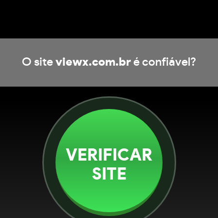
O site
viewx.com.br
é confiável?
VERIFICAR
SITE