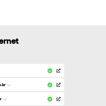
ternet
.br
r