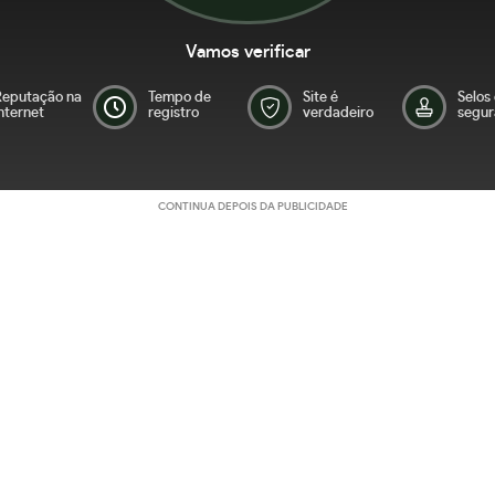
Vamos verificar
Reputação na
Tempo de
Site é
Selos
nternet
registro
verdadeiro
segur
CONTINUA DEPOIS DA PUBLICIDADE