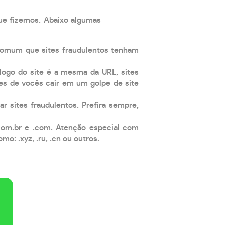
que fizemos. Abaixo algumas
comum que sites fraudulentos tenham
 logo do site é a mesma da URL, sites
es de vocês cair em um golpe de site
ar sites fraudulentos. Prefira sempre,
com.br e .com. Atenção especial com
: .xyz, .ru, .cn ou outros.