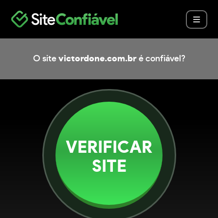
O site
victordone.com.br
é confiável?
VERIFICAR
SITE