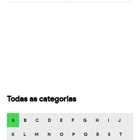
Todas as categorias
A
B
C
D
E
F
G
H
I
J
K
L
M
N
O
P
Q
R
S
T