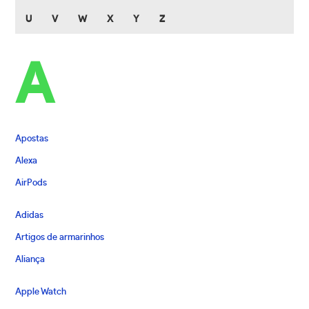
U
V
W
X
Y
Z
A
Apostas
Alexa
AirPods
Adidas
Artigos de armarinhos
Aliança
Apple Watch