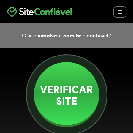
O site
viciofatal.com.br
é confiável?
VERIFICAR
SITE