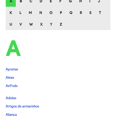
A
B
C
D
E
F
G
H
I
J
K
L
M
N
O
P
Q
R
S
T
U
V
W
X
Y
Z
A
Apostas
Alexa
AirPods
Adidas
Artigos de armarinhos
Aliança