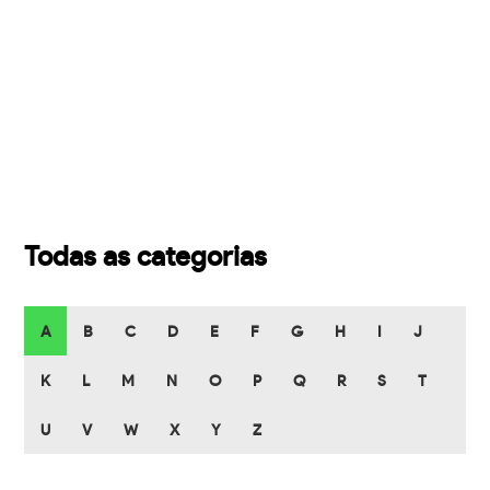
Todas as categorias
A
B
C
D
E
F
G
H
I
J
K
L
M
N
O
P
Q
R
S
T
U
V
W
X
Y
Z