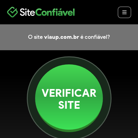
O site
viaup.com.br
é confiável?
VERIFICAR
SITE