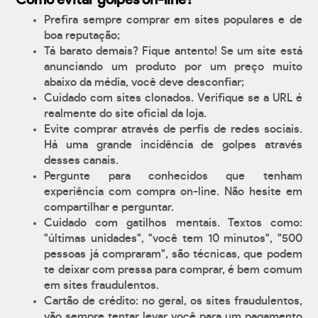
Como evitar golpes on-line?
Prefira sempre comprar em sites populares e de
boa reputação;
Tá barato demais? Fique antento! Se um site está
anunciando um produto por um preço muito
abaixo da média, você deve desconfiar;
Cuidado com sites clonados. Verifique se a URL é
realmente do site oficial da loja.
Evite comprar através de perfis de redes sociais.
Há uma grande incidência de golpes através
desses canais.
Pergunte para conhecidos que tenham
experiência com compra on-line. Não hesite em
compartilhar e perguntar.
Cuidado com gatilhos mentais. Textos como:
"últimas unidades", "você tem 10 minutos", "500
pessoas já compraram", são técnicas, que podem
te deixar com pressa para comprar, é bem comum
em sites fraudulentos.
Cartão de crédito: no geral, os sites fraudulentos,
vão sempre tentar levar você para um pagamento