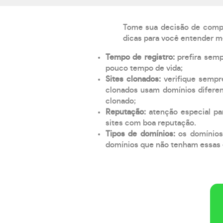
Tome sua decisão de compra
dicas para você entender m
Tempo de registro:
prefira sem
pouco tempo de vida;
Sites clonados:
verifique sempr
clonados usam domínios diferen
clonado;
Reputação:
atenção especial par
sites com boa reputação.
Tipos de domínios:
os domínios
domínios que não tenham essas e