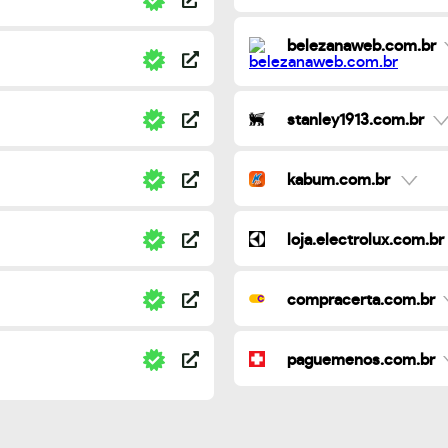
belezanaweb.com.br
stanley1913.com.br
kabum.com.br
loja.electrolux.com.br
compracerta.com.br
paguemenos.com.br