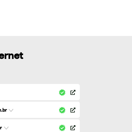
ternet
.br
r