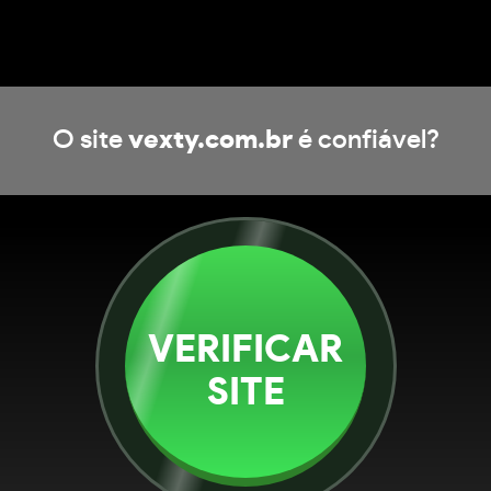
O site
vexty.com.br
é confiável?
VERIFICAR
SITE