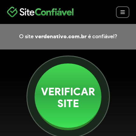
O site
verdenativo.com.br
é confiável?
VERIFICAR
SITE