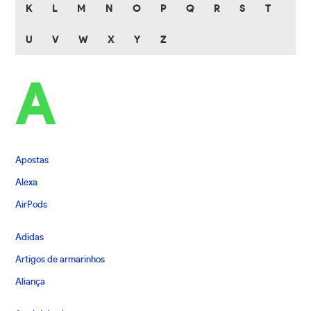
K
L
M
N
O
P
Q
R
S
T
U
V
W
X
Y
Z
A
Apostas
Alexa
AirPods
Adidas
Artigos de armarinhos
Aliança