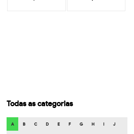
Todas as categorias
A
B
C
D
E
F
G
H
I
J