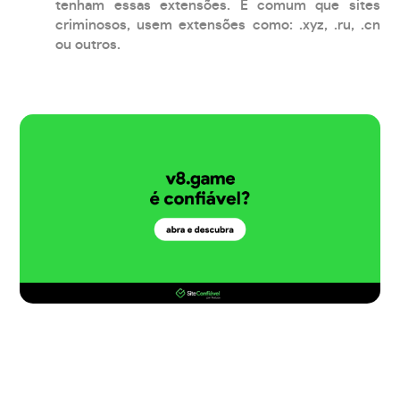
tenham essas extensões. É comum que sites
criminosos, usem extensões como: .xyz, .ru, .cn
ou outros.