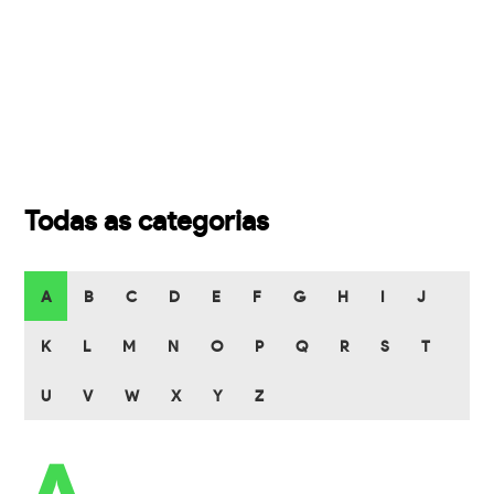
Todas as categorias
A
B
C
D
E
F
G
H
I
J
K
L
M
N
O
P
Q
R
S
T
U
V
W
X
Y
Z