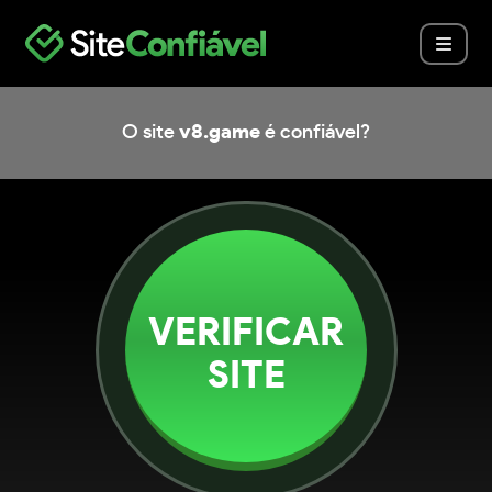
O site
v8.game
é confiável?
VERIFICAR
SITE