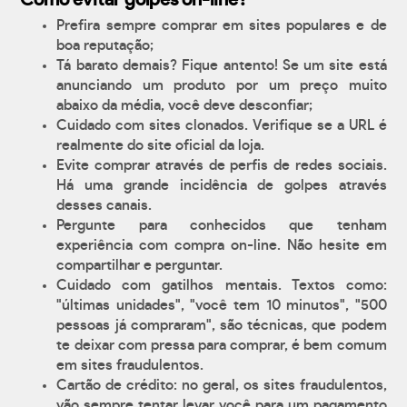
Como evitar golpes on-line?
Prefira sempre comprar em sites populares e de
boa reputação;
Tá barato demais? Fique antento! Se um site está
anunciando um produto por um preço muito
abaixo da média, você deve desconfiar;
Cuidado com sites clonados. Verifique se a URL é
realmente do site oficial da loja.
Evite comprar através de perfis de redes sociais.
Há uma grande incidência de golpes através
desses canais.
Pergunte para conhecidos que tenham
experiência com compra on-line. Não hesite em
compartilhar e perguntar.
Cuidado com gatilhos mentais. Textos como:
"últimas unidades", "você tem 10 minutos", "500
pessoas já compraram", são técnicas, que podem
te deixar com pressa para comprar, é bem comum
em sites fraudulentos.
Cartão de crédito: no geral, os sites fraudulentos,
vão sempre tentar levar você para um pagamento