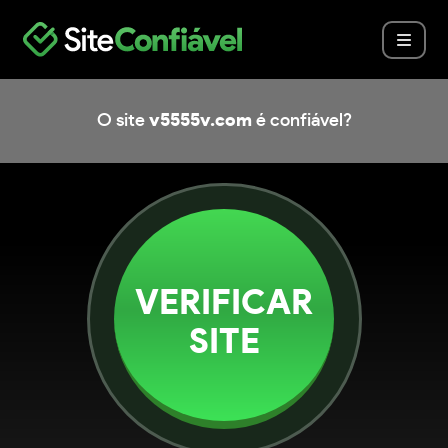
O site
v5555v.com
é confiável?
VERIFICAR
SITE