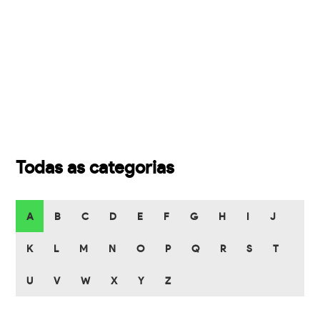
Todas as categorias
A
B
C
D
E
F
G
H
I
J
K
L
M
N
O
P
Q
R
S
T
U
V
W
X
Y
Z