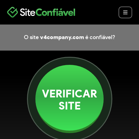
O site
v4company.com
é confiável?
VERIFICAR
SITE