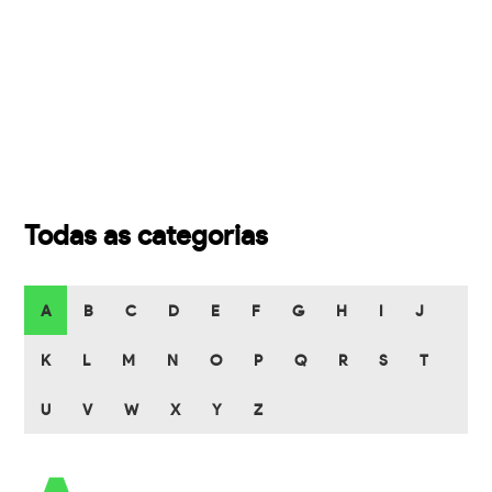
Todas as categorias
A
B
C
D
E
F
G
H
I
J
K
L
M
N
O
P
Q
R
S
T
U
V
W
X
Y
Z