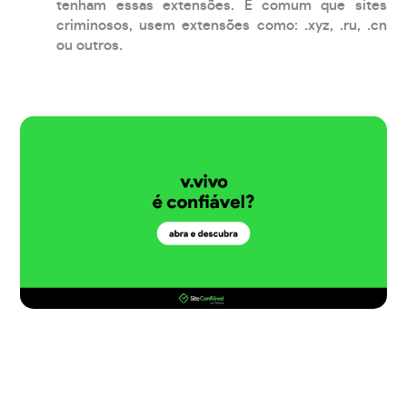
tenham essas extensões. É comum que sites
criminosos, usem extensões como: .xyz, .ru, .cn
ou outros.