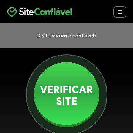
O site
v.vivo
é confiável?
VERIFICAR
SITE