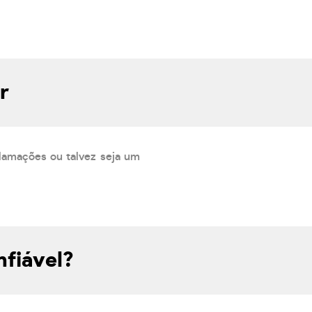
r
lamações ou talvez seja um
nfiável?