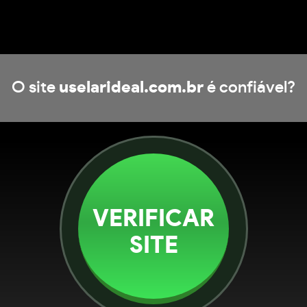
O site
uselarideal.com.br
é confiável?
VERIFICAR
SITE