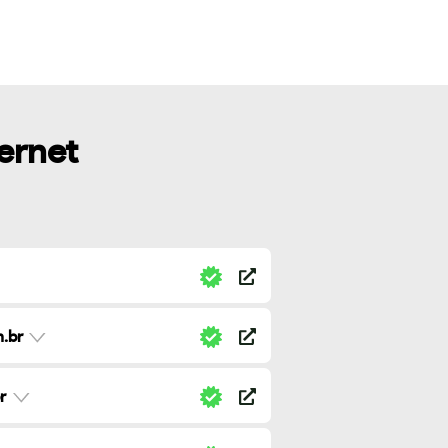
ternet
.br
r