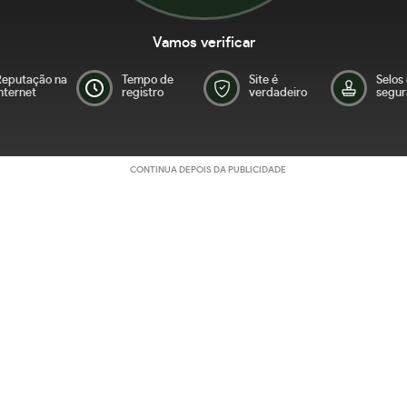
Vamos verificar
Reputação na
Tempo de
Site é
Selos
nternet
registro
verdadeiro
segur
CONTINUA DEPOIS DA PUBLICIDADE