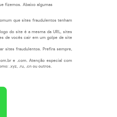
que fizemos. Abaixo algumas
comum que sites fraudulentos tenham
 logo do site é a mesma da URL, sites
es de vocês cair em um golpe de site
ar sites fraudulentos. Prefira sempre,
com.br e .com. Atenção especial com
: .xyz, .ru, .cn ou outros.