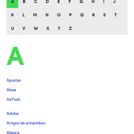
A
B
C
D
E
F
G
H
I
J
K
L
M
N
O
P
Q
R
S
T
U
V
W
X
Y
Z
A
Apostas
Alexa
AirPods
Adidas
Artigos de armarinhos
Aliança