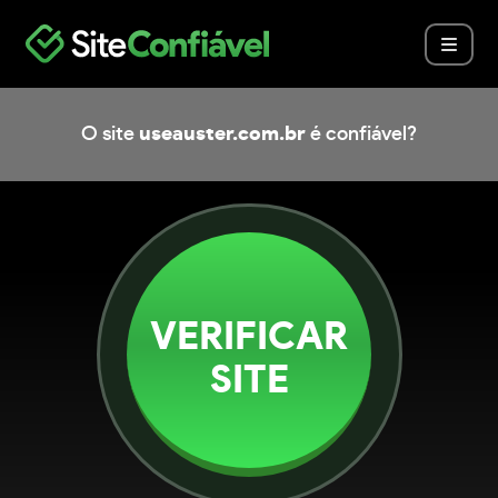
O site
useauster.com.br
é confiável?
VERIFICAR
SITE