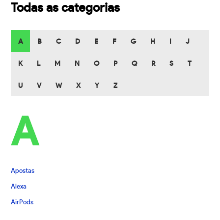
Todas as categorias
A
B
C
D
E
F
G
H
I
J
K
L
M
N
O
P
Q
R
S
T
U
V
W
X
Y
Z
A
Apostas
Alexa
AirPods