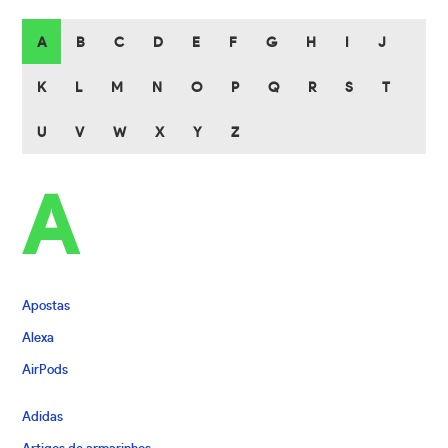
A
B
C
D
E
F
G
H
I
J
K
L
M
N
O
P
Q
R
S
T
U
V
W
X
Y
Z
A
Apostas
Alexa
AirPods
Adidas