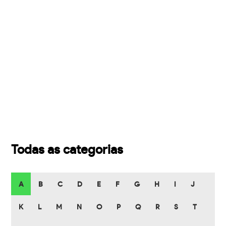
Todas as categorias
A
B
C
D
E
F
G
H
I
J
K
L
M
N
O
P
Q
R
S
T