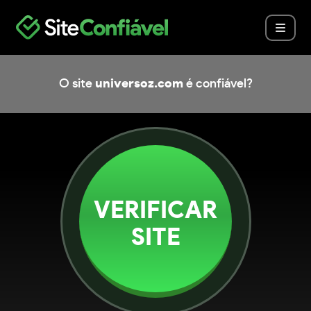
O site
universoz.com
é confiável?
VERIFICAR
SITE