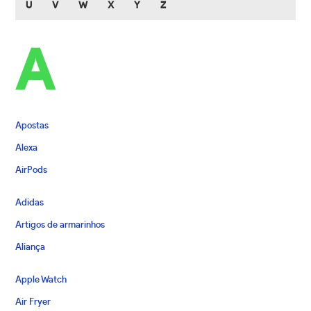
U
V
W
X
Y
Z
A
Apostas
Alexa
AirPods
Adidas
Artigos de armarinhos
Aliança
Apple Watch
Air Fryer