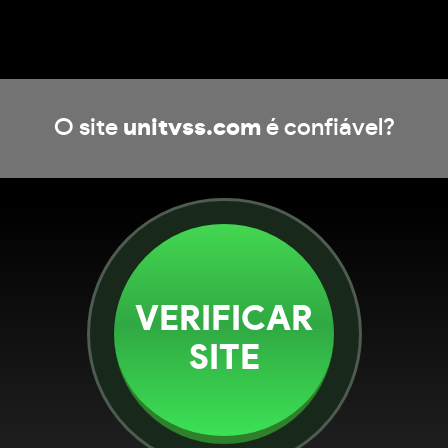
O site
unitvss.com
é confiável?
VERIFICAR
SITE