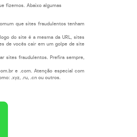
que fizemos. Abaixo algumas
comum que sites fraudulentos tenham
 logo do site é a mesma da URL, sites
es de vocês cair em um golpe de site
ar sites fraudulentos. Prefira sempre,
com.br e .com. Atenção especial com
: .xyz, .ru, .cn ou outros.