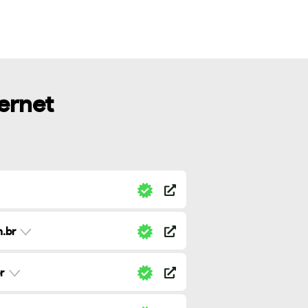
ternet
.br
r