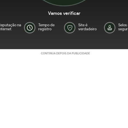
Vamos verificar
Reputação na
Tempo de
Site é
Selos
nternet
registro
verdadeiro
segur
CONTINUA DEPOIS DA PUBLICIDADE