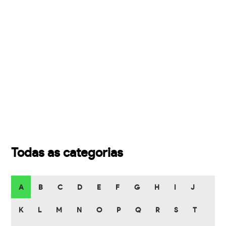
Todas as categorias
A
B
C
D
E
F
G
H
I
J
K
L
M
N
O
P
Q
R
S
T