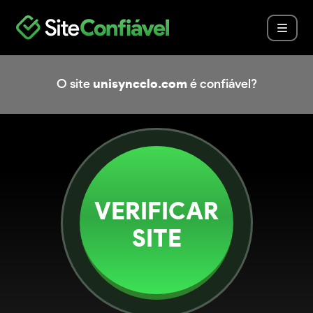
O site
unisyncclo.com
é confiável?
VERIFICAR
SITE