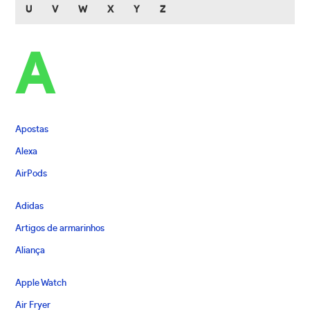
U
V
W
X
Y
Z
A
Apostas
Alexa
AirPods
Adidas
Artigos de armarinhos
Aliança
Apple Watch
Air Fryer