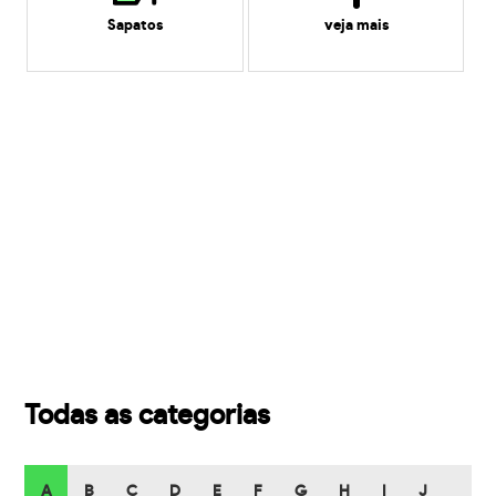
Sapatos
veja mais
Todas as categorias
A
B
C
D
E
F
G
H
I
J