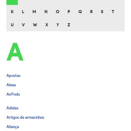
K
L
M
N
O
P
Q
R
S
T
U
V
W
X
Y
Z
A
Apostas
Alexa
AirPods
Adidas
Artigos de armarinhos
Aliança