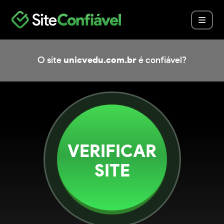
O site
unicvedu.com.br
é confiável?
VERIFICAR
SITE