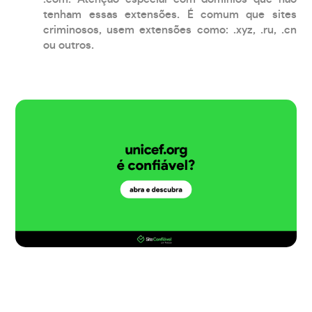
tenham essas extensões. É comum que sites
criminosos, usem extensões como: .xyz, .ru, .cn
ou outros.