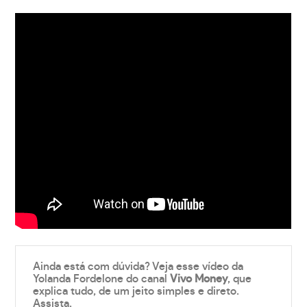
Ainda está com dúvida? Veja esse vídeo da
Yolanda Fordelone do canal
Vivo Money
, que
explica tudo, de um jeito simples e direto.
Assista.