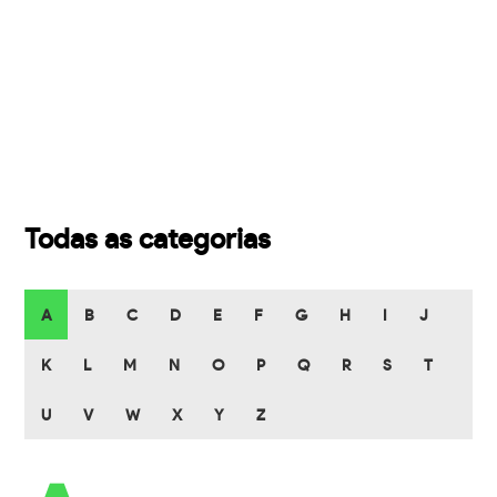
Todas as categorias
A
B
C
D
E
F
G
H
I
J
K
L
M
N
O
P
Q
R
S
T
U
V
W
X
Y
Z