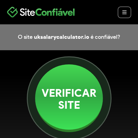
O site
uksalarycalculator.io
é confiável?
VERIFICAR
SITE