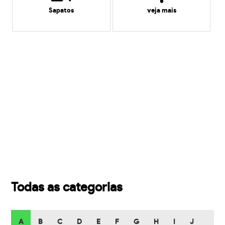
Sapatos
veja mais
Todas as categorias
A
B
C
D
E
F
G
H
I
J