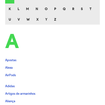
K
L
M
N
O
P
Q
R
S
T
U
V
W
X
Y
Z
A
Apostas
Alexa
AirPods
Adidas
Artigos de armarinhos
Aliança