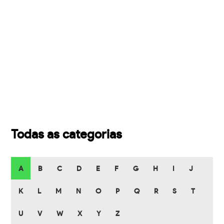
Todas as categorias
A
B
C
D
E
F
G
H
I
J
K
L
M
N
O
P
Q
R
S
T
U
V
W
X
Y
Z