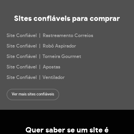
Sites confiáveis
para comprar
Site Confiável | Rastreamento Correios
Site Confiável | Robô Aspirador
Site Confiável | Torneira Gourmet
Site Confiável | Apostas
Site Confiável | Ventilador
Ver mais sites confiáveis
Quer saber se um site é