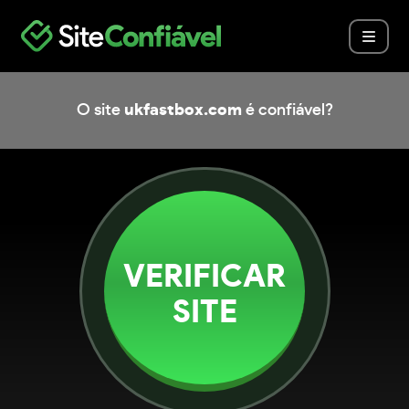
O site
ukfastbox.com
é confiável?
VERIFICAR
SITE