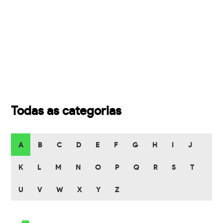
Todas as categorias
A
B
C
D
E
F
G
H
I
J
K
L
M
N
O
P
Q
R
S
T
U
V
W
X
Y
Z