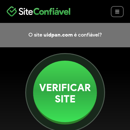
O site
uidpan.com
é confiável?
VERIFICAR
SITE