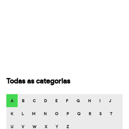
Todas as categorias
A
B
C
D
E
F
G
H
I
J
K
L
M
N
O
P
Q
R
S
T
U
V
W
X
Y
Z