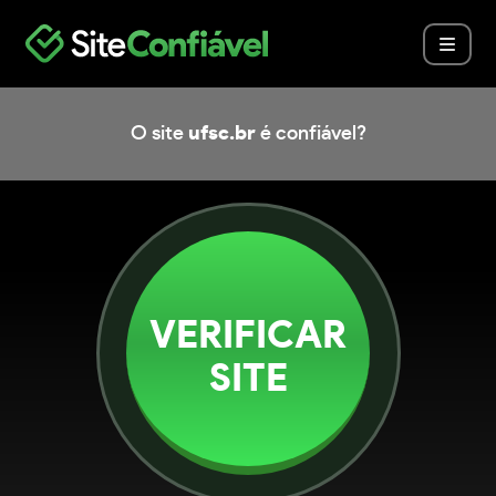
O site
ufsc.br
é confiável?
VERIFICAR
SITE