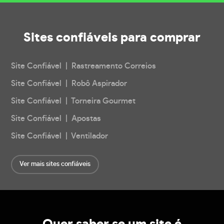
Sites confiáveis
para comprar
Site Confiável | Rastreamento Correios
Site Confiável | Robô Aspirador
Site Confiável | Torneira Gourmet
Site Confiável | Apostas
Site Confiável | Ventilador
Ver mais sites confiáveis