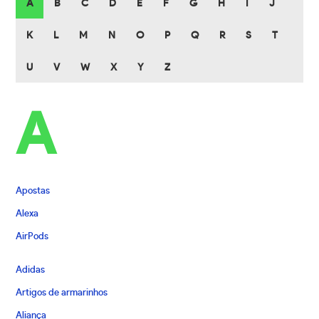
A
B
C
D
E
F
G
H
I
J
K
L
M
N
O
P
Q
R
S
T
U
V
W
X
Y
Z
A
Apostas
Alexa
AirPods
Adidas
Artigos de armarinhos
Aliança