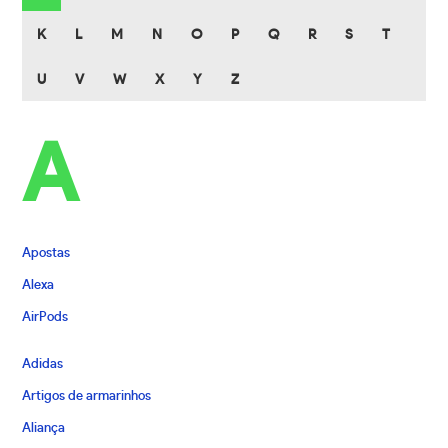
K
L
M
N
O
P
Q
R
S
T
U
V
W
X
Y
Z
A
Apostas
Alexa
AirPods
Adidas
Artigos de armarinhos
Aliança