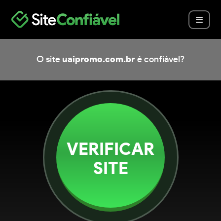
O site
uaipromo.com.br
é confiável?
VERIFICAR
SITE