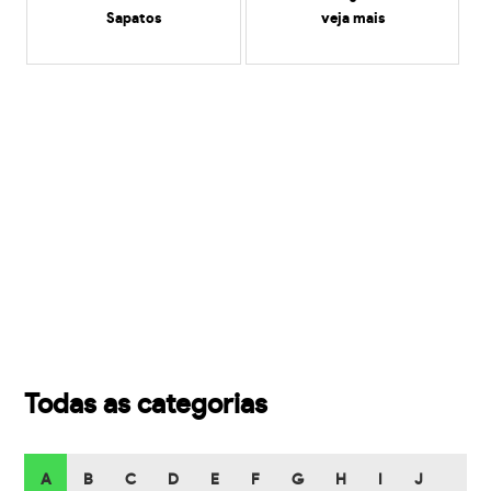
Sapatos
veja mais
Todas as categorias
A
B
C
D
E
F
G
H
I
J