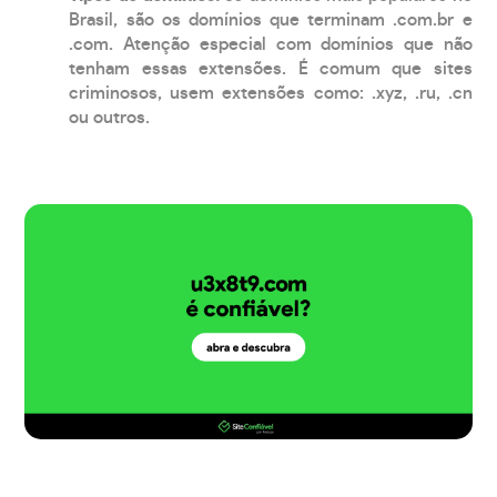
Brasil, são os domínios que terminam .com.br e
.com. Atenção especial com domínios que não
tenham essas extensões. É comum que sites
criminosos, usem extensões como: .xyz, .ru, .cn
ou outros.