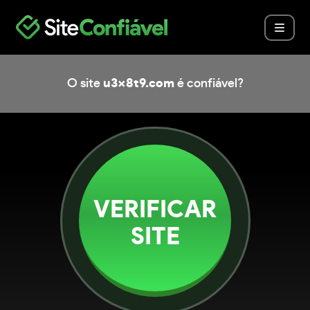
O site
u3x8t9.com
é confiável?
VERIFICAR
SITE