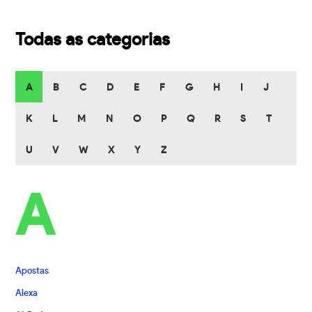
Todas as categorias
A
B
C
D
E
F
G
H
I
J
K
L
M
N
O
P
Q
R
S
T
U
V
W
X
Y
Z
A
Apostas
Alexa