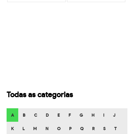
Todas as categorias
A
B
C
D
E
F
G
H
I
J
K
L
M
N
O
P
Q
R
S
T