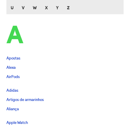
U
V
W
X
Y
Z
A
Apostas
Alexa
AirPods
Adidas
Artigos de armarinhos
Aliança
Apple Watch