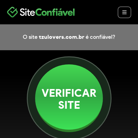
O site
tzulovers.com.br
é confiável?
VERIFICAR
SITE